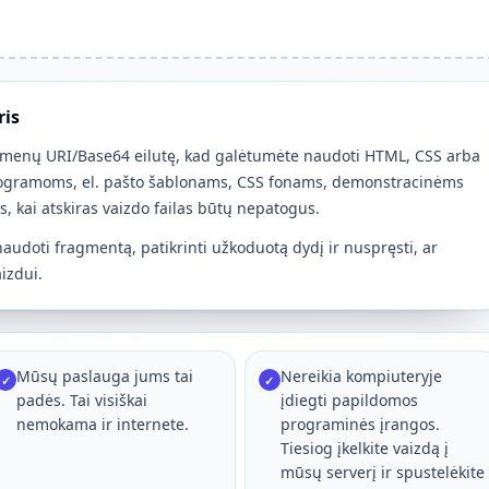
ris
 duomenų URI/Base64 eilutę, kad galėtumėte naudoti HTML, CSS arba
togramoms, el. pašto šablonams, CSS fonams, demonstracinėms
 kai atskiras vaizdo failas būtų nepatogus.
audoti fragmentą, patikrinti užkoduotą dydį ir nuspręsti, ar
izdui.
Mūsų paslauga jums tai
Nereikia kompiuteryje
✓
✓
padės. Tai visiškai
įdiegti papildomos
nemokama ir internete.
programinės įrangos.
Tiesiog įkelkite vaizdą į
mūsų serverį ir spustelėkite