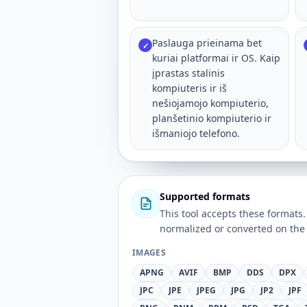
Paslauga prieinama bet
✓
kuriai platformai ir OS. Kaip
įprastas stalinis
kompiuteris ir iš
nešiojamojo kompiuterio,
planšetinio kompiuterio ir
išmaniojo telefono.
Supported formats
This tool accepts these forma
normalized or converted on the 
IMAGES
APNG
AVIF
BMP
DDS
DPX
JPC
JPE
JPEG
JPG
JP2
JPF