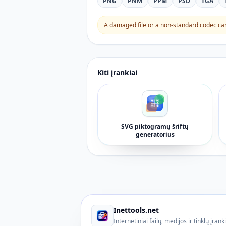
PNG
PNM
PPM
PSD
TGA
A damaged file or a non-standard codec can 
Kiti įrankiai
SVG piktogramų šriftų
generatorius
Inettools.net
Internetiniai failų, medijos ir tinklų įrank