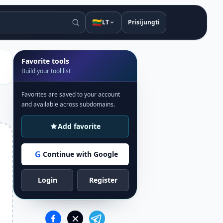
🇱🇹
LT
Prisijungti
Favorite tools
Build your tool list
Favorites are saved to your account
and available across subdomains.
Add favorite
G
Continue with Google
Login
Register