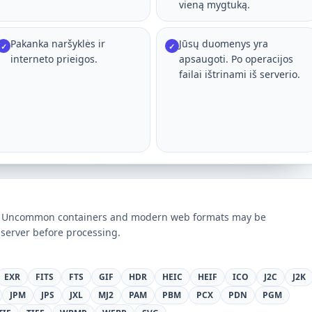
vieną mygtuką.
Pakanka naršyklės ir
Jūsų duomenys yra
✓
✓
interneto prieigos.
apsaugoti. Po operacijos
failai ištrinami iš serverio.
ts. Uncommon containers and modern web formats may be
server before processing.
EXR
FITS
FTS
GIF
HDR
HEIC
HEIF
ICO
J2C
J2K
JPM
JPS
JXL
MJ2
PAM
PBM
PCX
PDN
PGM