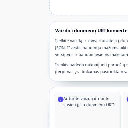
Vaizdo į duomenų URI konverte
Įkelkite vaizdą ir konvertuokite jį į
JSON. Išvestis naudinga mažoms pik
versijoms ir bandomiesiems maketams,
Įrankis padeda nukopijuoti paruoštą n
įterpimas yra tinkamas pasirinktam va
Ar turite vaizdą ir norite
✓
susieti jį su duomenų URI?