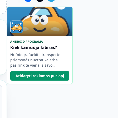
ANDROID PROGRAMA
Kiek kainuoja kibiras?
Nufotografuokite transporto
priemonės nuotrauką arba
pasirinkite vieną iš savo
galerijos, kad įvertintumėte
modelį, apytikslius metus ir
Atidaryti reklamos puslapį
rinkos vertę.