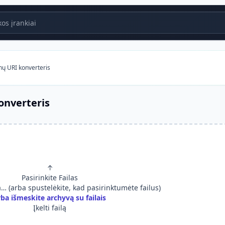
s įrankiai
nų URI konverteris
onverteris
↑
Pasirinkite Failas
ia… (arba spustelėkite, kad pasirinktumėte failus)
rba išmeskite archyvą su failais
Įkelti failą