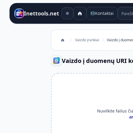
Paieško
Inettools.net
Kontaktai
/
Vaizdo įrankiai
/
Vaizdo į duome
Vaizdo į duomenų URI k
Nuvilkite failus č
a