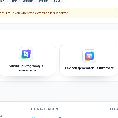
TIF
TIFF
WBMP
WEBP
SVG
still fail even when the extension is supported.
Sukurti piktogramą iš
Favicon generatorius internete
paveikslėlio
SITE NAVIGATION
LEG
iai