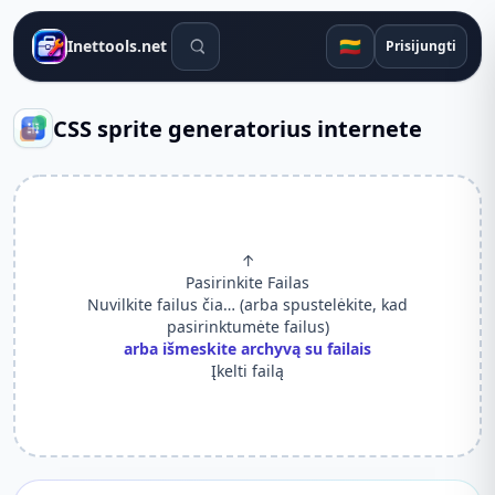
Paieškos įrankiai
🇱🇹
Inettools.net
Prisijungti
CSS sprite generatorius internete
↑
Pasirinkite Failas
Nuvilkite failus čia… (arba spustelėkite, kad
pasirinktumėte failus)
arba išmeskite archyvą su failais
Įkelti failą