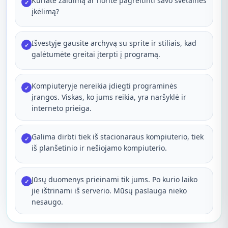
Kuriate žaidimą ar norite pagreitinti savo svetainės
✓
įkėlimą?
Išvestyje gausite archyvą su sprite ir stiliais, kad
✓
galėtumėte greitai įterpti į programą.
Kompiuteryje nereikia įdiegti programinės
✓
įrangos. Viskas, ko jums reikia, yra naršyklė ir
interneto prieiga.
Galima dirbti tiek iš stacionaraus kompiuterio, tiek
✓
iš planšetinio ir nešiojamo kompiuterio.
Jūsų duomenys prieinami tik jums. Po kurio laiko
✓
jie ištrinami iš serverio. Mūsų paslauga nieko
nesaugo.