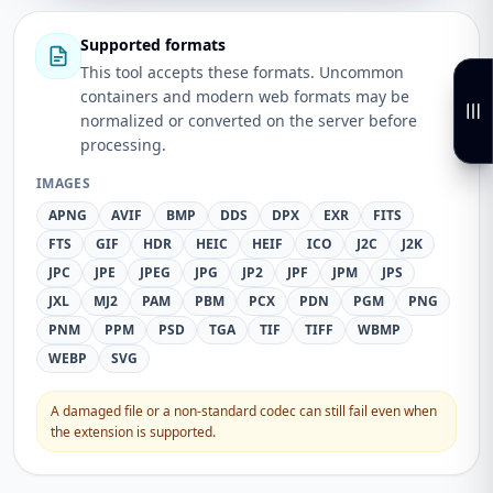
Supported formats
This tool accepts these formats. Uncommon
containers and modern web formats may be
normalized or converted on the server before
processing.
IMAGES
APNG
AVIF
BMP
DDS
DPX
EXR
FITS
FTS
GIF
HDR
HEIC
HEIF
ICO
J2C
J2K
JPC
JPE
JPEG
JPG
JP2
JPF
JPM
JPS
JXL
MJ2
PAM
PBM
PCX
PDN
PGM
PNG
PNM
PPM
PSD
TGA
TIF
TIFF
WBMP
WEBP
SVG
A damaged file or a non-standard codec can still fail even when
the extension is supported.