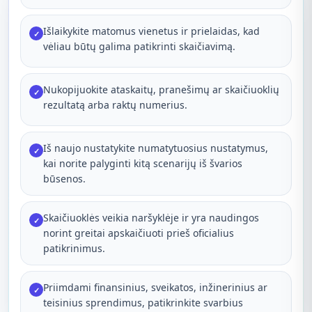
Išlaikykite matomus vienetus ir prielaidas, kad
✓
vėliau būtų galima patikrinti skaičiavimą.
Nukopijuokite ataskaitų, pranešimų ar skaičiuoklių
✓
rezultatą arba raktų numerius.
Iš naujo nustatykite numatytuosius nustatymus,
✓
kai norite palyginti kitą scenarijų iš švarios
būsenos.
Skaičiuoklės veikia naršyklėje ir yra naudingos
✓
norint greitai apskaičiuoti prieš oficialius
patikrinimus.
Priimdami finansinius, sveikatos, inžinerinius ar
✓
teisinius sprendimus, patikrinkite svarbius