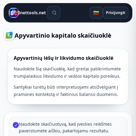
Paieškos įrankiai
🇱🇹
Inettools.net
Prisijungti
Apyvartinio kapitalo skaičiuoklė
Apyvartinių lėšų ir likvidumo skaičiuoklė
Naudokite šią skaičiuoklę, kad greitai patikrintumėte
trumpalaikius likvidumo ir veiklos kapitalo poreikius.
Santykiai turėtų būti interpretuojami atsižvelgiant į
pramonės kontekstą ir faktinius balanso duomenis.
Naudokite skaičiuotuvą, kad įvesties reikšmes
✓
paverstumėte aiškiu, pakartojamu rezultatu.