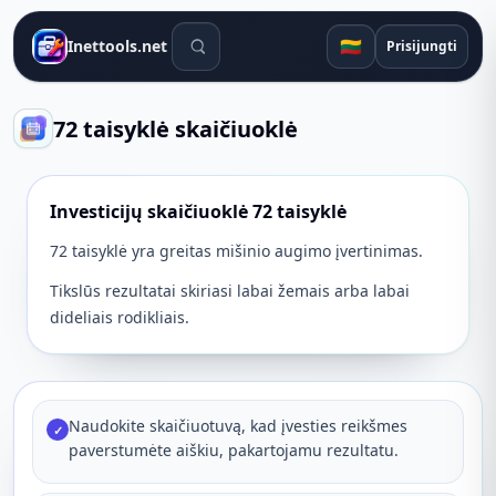
Paieškos įrankiai
🇱🇹
Inettools.net
Prisijungti
72 taisyklė skaičiuoklė
Investicijų skaičiuoklė 72 taisyklė
72 taisyklė yra greitas mišinio augimo įvertinimas.
Tikslūs rezultatai skiriasi labai žemais arba labai
dideliais rodikliais.
Naudokite skaičiuotuvą, kad įvesties reikšmes
✓
paverstumėte aiškiu, pakartojamu rezultatu.