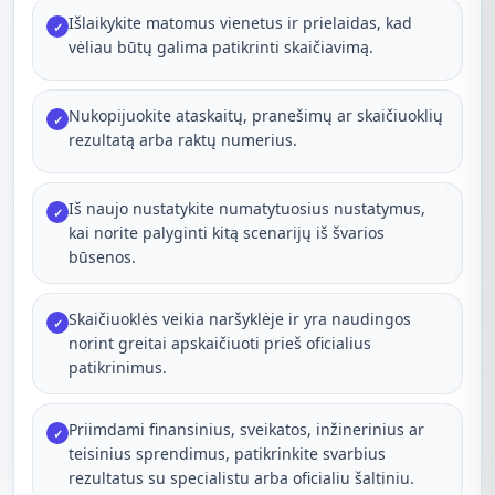
Išlaikykite matomus vienetus ir prielaidas, kad
✓
vėliau būtų galima patikrinti skaičiavimą.
Nukopijuokite ataskaitų, pranešimų ar skaičiuoklių
✓
rezultatą arba raktų numerius.
Iš naujo nustatykite numatytuosius nustatymus,
✓
kai norite palyginti kitą scenarijų iš švarios
būsenos.
Skaičiuoklės veikia naršyklėje ir yra naudingos
✓
norint greitai apskaičiuoti prieš oficialius
patikrinimus.
Priimdami finansinius, sveikatos, inžinerinius ar
✓
teisinius sprendimus, patikrinkite svarbius
rezultatus su specialistu arba oficialiu šaltiniu.