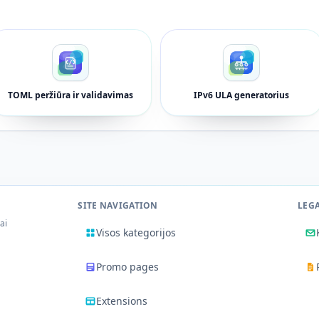
TOML peržiūra ir validavimas
IPv6 ULA generatorius
SITE NAVIGATION
LEG
iai
Visos kategorijos
Promo pages
Extensions