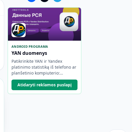
ANDROID PROGRAMA
YAN duomenys
Patikrinkite YAN ir Yandex
platinimo statistiką iš telefono ar
planšetinio kompiuterio:
pajamos, laikotarpiai, sąskaitos,
automatinis atnaujinimas ir
Atidaryti reklamos puslapį
valdikliai.