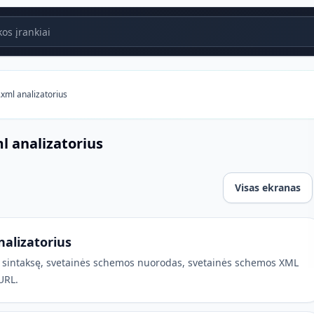
s įrankiai
.xml analizatorius
l analizatorius
Visas ekranas
torius
nalizatorius
ą, sintaksę, svetainės schemos nuorodas, svetainės schemos XML
URL.