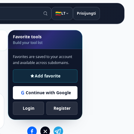
🇱🇹
LT
Prisijungti
Favorite tools
Build your tool list
Favorites are saved to your account
and available across subdomains.
Add favorite
G
Continue with Google
Login
Register