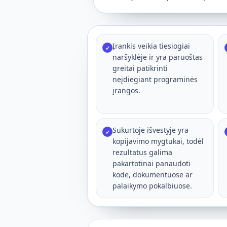
Įrankis veikia tiesiogiai
✓
naršyklėje ir yra paruoštas
greitai patikrinti
neįdiegiant programinės
įrangos.
Sukurtoje išvestyje yra
✓
kopijavimo mygtukai, todėl
rezultatus galima
pakartotinai panaudoti
kode, dokumentuose ar
palaikymo pokalbiuose.