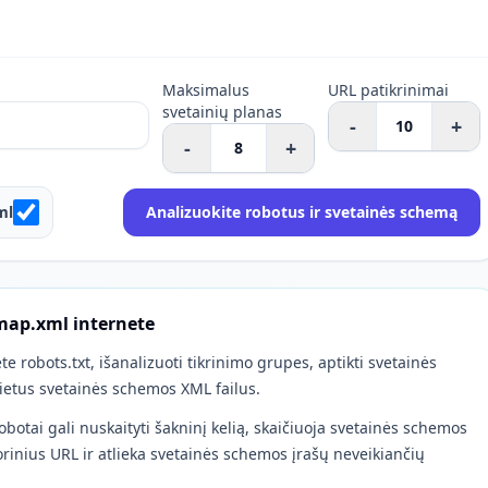
Maksimalus
URL patikrinimai
svetainių planas
-
+
-
+
ml
Analizuokite robotus ir svetainės schemą
emap.xml internete
e robots.txt, išanalizuoti tikrinimo grupes, aptikti svetainės
sietus svetainės schemos XML failus.
obotai gali nuskaityti šakninį kelią, skaičiuoja svetainės schemos
rinius URL ir atlieka svetainės schemos įrašų neveikiančių