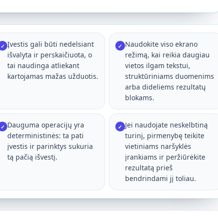
Įvestis gali būti nedelsiant
Naudokite viso ekrano
✓
✓
išvalyta ir perskaičiuota, o
režimą, kai reikia daugiau
tai naudinga atliekant
vietos ilgam tekstui,
kartojamas mažas užduotis.
struktūriniams duomenims
arba dideliems rezultatų
blokams.
Dauguma operacijų yra
Jei naudojate neskelbtiną
✓
✓
deterministinės: ta pati
turinį, pirmenybę teikite
įvestis ir parinktys sukuria
vietiniams naršyklės
tą pačią išvestį.
įrankiams ir peržiūrėkite
rezultatą prieš
bendrindami jį toliau.