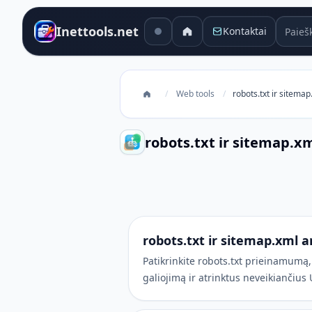
Paieško
Inettools.net
Kontaktai
/
Web tools
/
robots.txt ir sitemap
robots.txt ir sitemap.xm
robots.txt ir sitemap.xml analiza
robots.txt ir sitemap.xml a
Patikrinkite robots.txt prieinamum
galiojimą ir atrinktus neveikiančius 