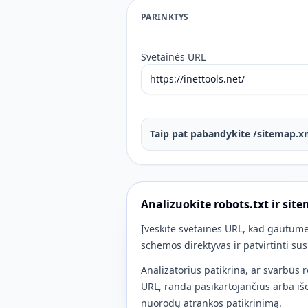
PARINKTYS
Svetainės URL
Taip pat pabandykite /sitemap.x
Analizuokite robots.txt ir sit
Įveskite svetainės URL, kad gautumėt
schemos direktyvas ir patvirtinti su
Analizatorius patikrina, ar svarbūs r
URL, randa pasikartojančius arba išo
nuorodų atrankos patikrinimą.