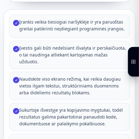
Įrankis veikia tiesiogiai naršyklėje ir yra paruoštas
✓
greitai patikrinti neįdiegiant programinės įrangos.
Įvestis gali būti nedelsiant išvalyta ir perskaičiuota,
✓
o tai naudinga atliekant kartojamas mažas
užduotis.
Naudokite viso ekrano režimą, kai reikia daugiau
✓
vietos ilgam tekstui, struktūriniams duomenims
arba dideliems rezultatų blokams.
Sukurtoje išvestyje yra kopijavimo mygtukai, todėl
✓
rezultatus galima pakartotinai panaudoti kode,
dokumentuose ar palaikymo pokalbiuose.