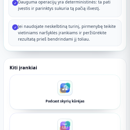
Dauguma operacijų yra deterministinės: ta pati
✓
įvestis ir parinktys sukuria tą pačią išvestį.
Jei naudojate neskelbtiną turinį, pirmenybę teikite
✓
vietiniams naršyklės įrankiams ir peržiūrėkite
rezultatą prieš bendrindami jį toliau.
Kiti įrankiai
Podcast skyrių kūrėjas