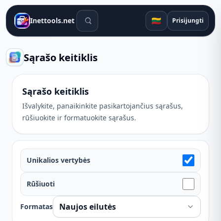
Paieškos įrankiai
🇱🇹
Inettools.net
Prisijungti
Sąrašo keitiklis
Sąrašo keitiklis
Išvalykite, panaikinkite pasikartojančius sąrašus,
rūšiuokite ir formatuokite sąrašus.
Unikalios vertybės
Rūšiuoti
Formatas