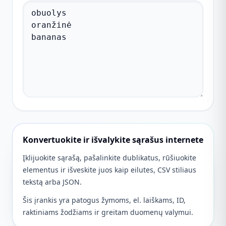
Konvertuokite ir išvalykite sąrašus internete
Įklijuokite sąrašą, pašalinkite dublikatus, rūšiuokite
elementus ir išveskite juos kaip eilutes, CSV stiliaus
tekstą arba JSON.
Šis įrankis yra patogus žymoms, el. laiškams, ID,
raktiniams žodžiams ir greitam duomenų valymui.