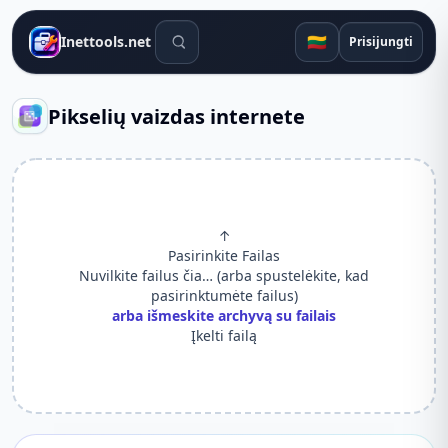
Paieškos įrankiai
🇱🇹
Inettools.net
Prisijungti
Pikselių vaizdas internete
↑
Pasirinkite Failas
Nuvilkite failus čia… (arba spustelėkite, kad
pasirinktumėte failus)
arba išmeskite archyvą su failais
Įkelti failą