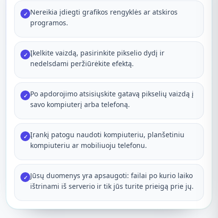
Nereikia įdiegti grafikos rengyklės ar atskiros
✓
programos.
Įkelkite vaizdą, pasirinkite pikselio dydį ir
✓
nedelsdami peržiūrėkite efektą.
Po apdorojimo atsisiųskite gatavą pikselių vaizdą į
✓
savo kompiuterį arba telefoną.
Įrankį patogu naudoti kompiuteriu, planšetiniu
✓
kompiuteriu ar mobiliuoju telefonu.
Jūsų duomenys yra apsaugoti: failai po kurio laiko
✓
ištrinami iš serverio ir tik jūs turite prieigą prie jų.