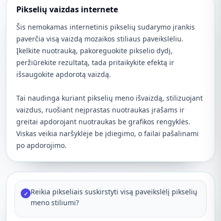
Pikselių vaizdas internete
Šis nemokamas internetinis pikselių sudarymo įrankis
paverčia visą vaizdą mozaikos stiliaus paveikslėliu.
Įkelkite nuotrauką, pakoreguokite pikselio dydį,
peržiūrėkite rezultatą, tada pritaikykite efektą ir
išsaugokite apdorotą vaizdą.
Tai naudinga kuriant pikselių meno išvaizdą, stilizuojant
vaizdus, ​​ruošiant neįprastas nuotraukas įrašams ir
greitai apdorojant nuotraukas be grafikos rengyklės.
Viskas veikia naršyklėje be įdiegimo, o failai pašalinami
po apdorojimo.
Reikia pikseliais suskirstyti visą paveikslėlį pikselių
✓
meno stiliumi?