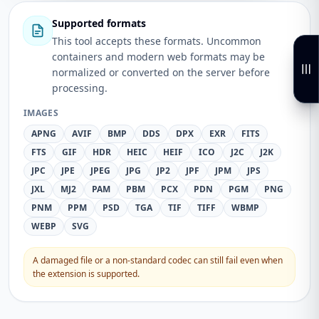
Supported formats
This tool accepts these formats. Uncommon
containers and modern web formats may be
normalized or converted on the server before
processing.
IMAGES
APNG
AVIF
BMP
DDS
DPX
EXR
FITS
FTS
GIF
HDR
HEIC
HEIF
ICO
J2C
J2K
JPC
JPE
JPEG
JPG
JP2
JPF
JPM
JPS
JXL
MJ2
PAM
PBM
PCX
PDN
PGM
PNG
PNM
PPM
PSD
TGA
TIF
TIFF
WBMP
WEBP
SVG
A damaged file or a non-standard codec can still fail even when
the extension is supported.