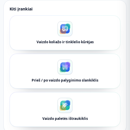
Kiti įrankiai
Vaizdo koliažo ir tinklelio kūrėjas
Prieš / po vaizdo palyginimo slankiklis
Vaizdo paletės ištraukiklis