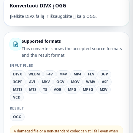
Konvertuoti DIVX į OGG
Įkelkite DIVX failą ir išsaugokite jį kaip OGG.
Supported formats
This converter shows the accepted source formats
and the result format.
INPUT FILES
DIVX
WEBM
F4V
M4V
MP4
FLV
3GP
3GPP
AVI
MKV
OGV
MOV
WMV
ASF
M2TS
MTS
TS
VOB
MPG
MPEG
M2V
VCD
RESULT
OGG
A damaged file or a non-standard codec can still fail even when