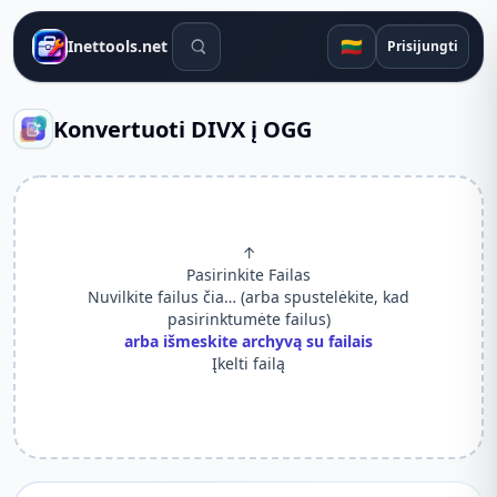
Paieškos įrankiai
🇱🇹
Inettools.net
Prisijungti
Konvertuoti DIVX į OGG
↑
Pasirinkite Failas
Nuvilkite failus čia… (arba spustelėkite, kad
pasirinktumėte failus)
arba išmeskite archyvą su failais
Įkelti failą