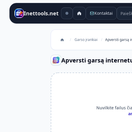
Paieško
Inettools.net
Kontaktai
/
Garso įrankiai
/
Apversti garsą i
Apversti garsą internet
Nuvilkite failus č
a