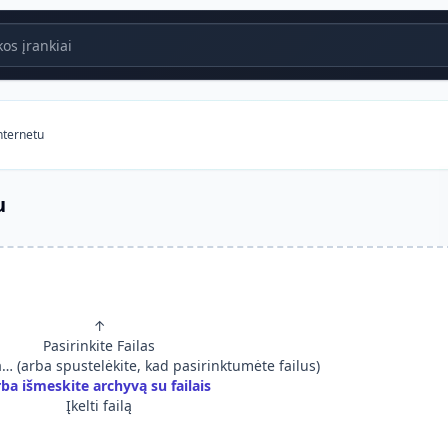
s įrankiai
nternetu
u
↑
Pasirinkite Failas
ia… (arba spustelėkite, kad pasirinktumėte failus)
rba išmeskite archyvą su failais
Įkelti failą