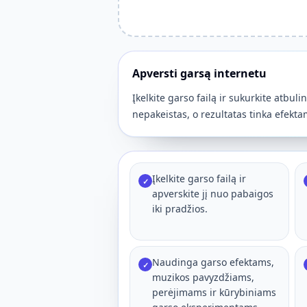
Apversti garsą internetu
Įkelkite garso failą ir sukurkite atbuli
nepakeistas, o rezultatas tinka efek
Įkelkite garso failą ir
✓
apverskite jį nuo pabaigos
iki pradžios.
Naudinga garso efektams,
✓
muzikos pavyzdžiams,
perėjimams ir kūrybiniams