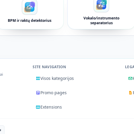
Vokalo/instrumento
BPM ir raktų detektorius
separatorius
SITE NAVIGATION
LEG
iai
Visos kategorijos
Promo pages
Extensions
u