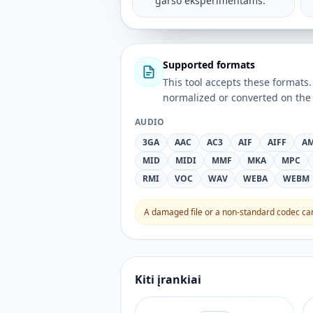
garso eksperimentams.
Supported formats
This tool accepts these forma
normalized or converted on the 
AUDIO
3GA
AAC
AC3
AIF
AIFF
A
MID
MIDI
MMF
MKA
MPC
RMI
VOC
WAV
WEBA
WEBM
A damaged file or a non-standard codec can 
Kiti įrankiai