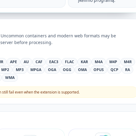
įkėlimo programą.
ts. Uncommon containers and modern web formats may be
server before processing.
MR
APE
AU
CAF
EAC3
FLAC
KAR
M4A
M4P
M4R
MP2
MP3
MPGA
OGA
OGG
OMA
OPUS
QCP
RA
WMA
still fail even when the extension is supported.