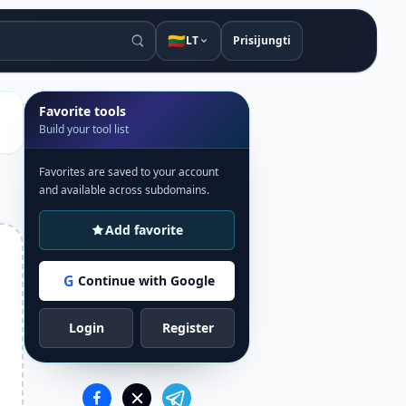
🇱🇹
LT
Prisijungti
Favorite tools
Build your tool list
Favorites are saved to your account
and available across subdomains.
Add favorite
G
Continue with Google
Login
Register