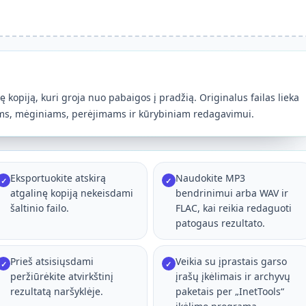
nę kopiją, kuri groja nuo pabaigos į pradžią. Originalus failas lieka
tams, mėginiams, perėjimams ir kūrybiniam redagavimui.
Eksportuokite atskirą
Naudokite MP3
✓
✓
atgalinę kopiją nekeisdami
bendrinimui arba WAV ir
šaltinio failo.
FLAC, kai reikia redaguoti
patogaus rezultato.
Prieš atsisiųsdami
Veikia su įprastais garso
✓
✓
peržiūrėkite atvirkštinį
įrašų įkėlimais ir archyvų
rezultatą naršyklėje.
paketais per „InetTools“